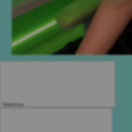
Sebelumnya