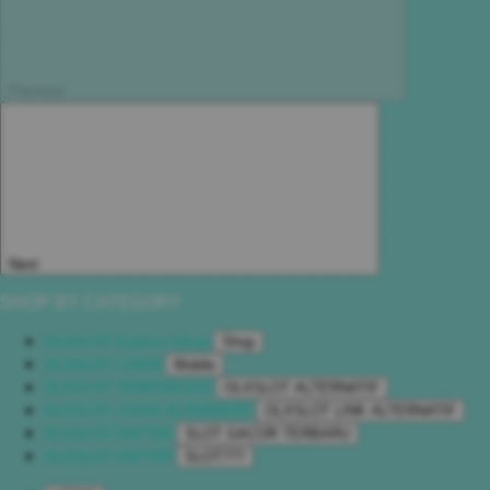
Previous
Next
SHOP BY CATEGORY
OLXSLOT
Explore Shop
Shop
OLXSLOT LOGIN
Mobile
OLXSLOT TERPERCAYA
OLXSLOT ALTERNATIF
OLXSLOT LOGIN ALTERNATIF
OLXSLOT LINK ALTERNATIF
OLXSLOT DAFTAR
SLOT GACOR TERBARU
OLXSLOT DAFTAR
SLOT777