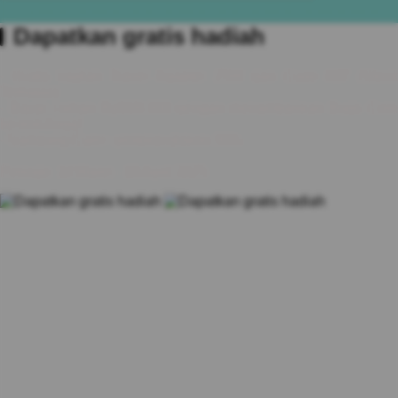
Dapatkan gratis hadiah
- Gratis hadiah Travel Adapter 25W dan Case A07 (Stock
Terbatas)
- Bayar cuman Rp559.300 dengan menambahkan Buds Core
ke troli Anda!
- Samsung Care+ proteksi diskon 30%
Periode: 14 Maret - 10 April 2025