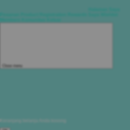
Halaman Saya
Pesanan
Product Registration
Rewards Saya
Wishlist
Members
Komunitas
Keluar
Close menu
Keranjang belanja Anda kosong