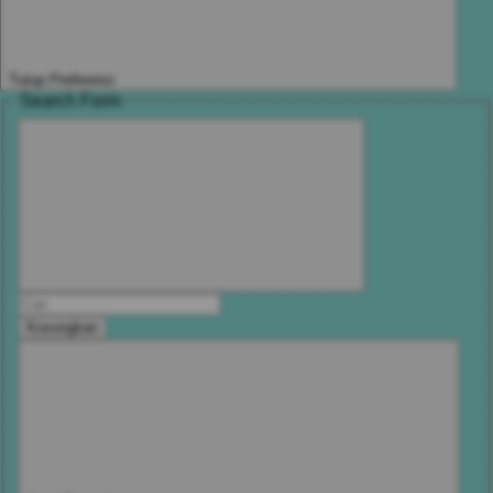
Tutup Preferensi
Search Form
Kosongkan